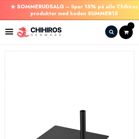
☀️
SOMMERUDSALG
– Spar
15%
på alle Chihiros
produkter med koden
SUMMER15
Skip
to
Content
Search
Gå
til
slutningen
af
billedgalleriet