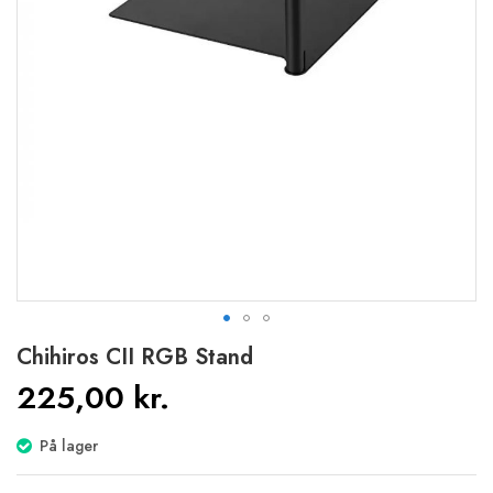
Gå
Chihiros CII RGB Stand
til
225,00 kr.
starten
af
billedgalleriet
På lager