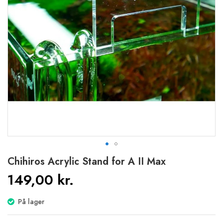
Gå
Chihiros Acrylic Stand for A II Max
til
149,00 kr.
starten
af
billedgalleriet
På lager