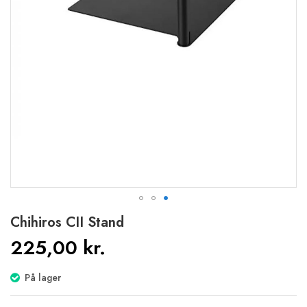
Gå
Chihiros CII Stand
til
225,00 kr.
starten
af
billedgalleriet
På lager