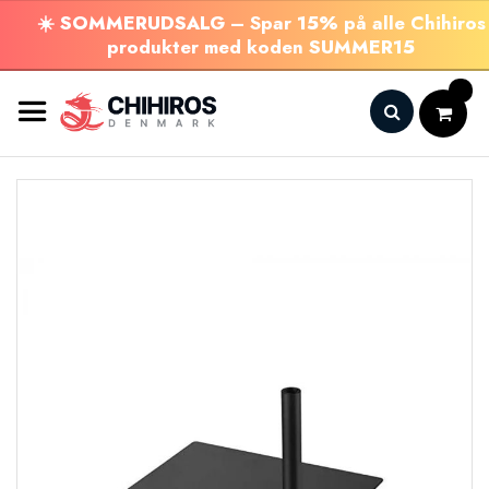
☀️
SOMMERUDSALG
– Spar
15%
på alle Chihiros
produkter med koden
SUMMER15
Skip
to
Content
Search
Gå
til
slutningen
af
billedgalleriet