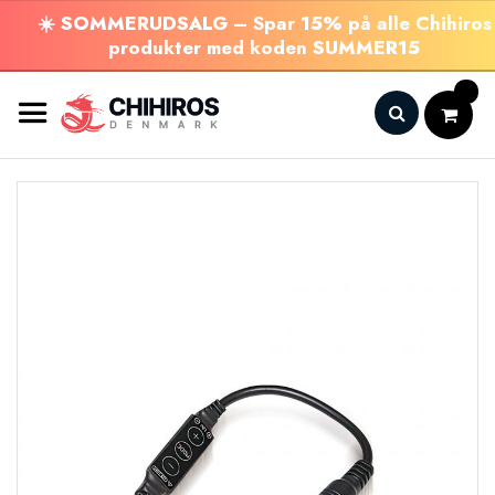
☀️
SOMMERUDSALG
– Spar
15%
på alle Chihiros
produkter med koden
SUMMER15
Skip
to
Content
Search
Gå
til
slutningen
af
billedgalleriet