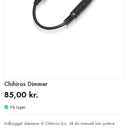
Gå
Chihiros Dimmer
til
85,00 kr.
starten
af
billedgalleriet
På lager
Indbygget dæmper til Chihiros-lys, så du manuelt kan justere