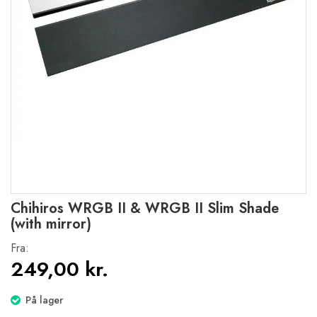
Gå
Chihiros WRGB II & WRGB II Slim Shade
til
(with mirror)
starten
af
Fra:
billedgalleriet
249,00 kr.
På lager